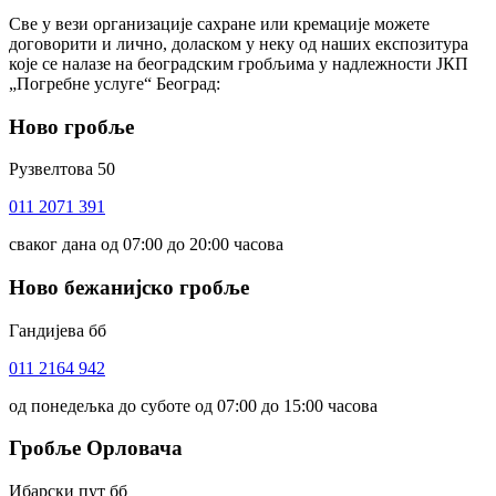
Све у вези организације сахране или кремације можете
договорити и лично, доласком у неку од наших експозитура
које се налазе на београдским гробљима у надлежности ЈКП
„Погребне услуге“ Београд:
Ново гробље
Рузвелтова 50
011 2071 391
сваког дана од 07:00 до 20:00 часова
Ново бежанијско гробље
Гандијева бб
011 2164 942
од понедељка до суботе од 07:00 до 15:00 часова
Гробље Орловача
Ибарски пут бб