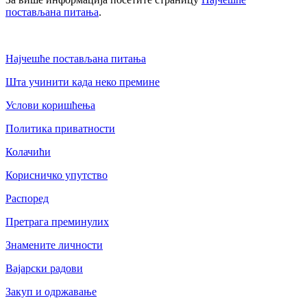
постављана питања
.
Најчешће постављана питања
Шта учинити када неко премине
Услови коришћења
Политика приватности
Колачићи
Корисничко упутство
Распоред
Претрага преминулих
Знамените личности
Вајарски радови
Закуп и одржавање