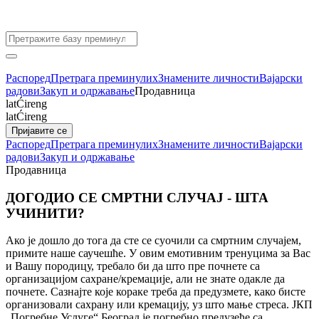
Распоред
Претрага преминулих
Знамените личности
Вајарски
радови
Закуп и одржавање
Продавница
lat
Ćir
eng
lat
Ćir
eng
Пријавите се
Распоред
Претрага преминулих
Знамените личности
Вајарски
радови
Закуп и одржавање
Продавница
ДОГОДИО СЕ СМРТНИ СЛУЧАЈ - ШТА
УЧИНИТИ?
Ако је дошло до тога да сте се суочили са смртним случајем,
примите наше саучешће. У овим емотивним тренуцима за Вас
и Вашу породицу, требало би да што пре почнете са
организацијом сахране/кремације, али не знате одакле да
почнете. Сазнајте које кораке треба да предузмете, како бисте
организовали сахрану или кремацију, уз што мање стреса. ЈКП
„Погребне Услуге“ Београд је погребно предузеће са