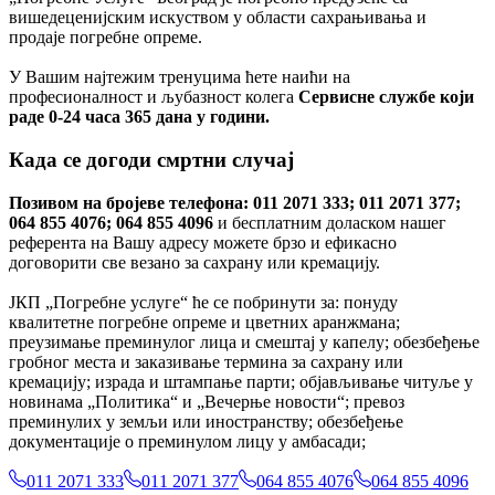
вишедеценијским искуством у области сахрањивања и
продаје погребне опреме.
У Вашим најтежим тренуцима ћете наићи на
професионалност и љубазност колега
Сервисне службе који
раде 0-24 часа 365 дана у години.
Када се догоди смртни случај
Позивом на бројеве телефона: 011 2071 333; 011 2071 377;
064 855 4076; 064 855 4096
и бесплатним доласком нашег
референта на Вашу адресу можете брзо и ефикасно
договорити све везано за сахрану или кремацију.
ЈКП „Погребне услуге“ ће се побринути за: понуду
квалитетне погребне опреме и цветних аранжмана;
преузимање преминулог лица и смештај у капелу; обезбеђење
гробног места и заказивање термина за сахрану или
кремацију; израда и штампање парти; објављивање читуље у
новинама „Политика“ и „Вечерње новости“; превоз
преминулих у земљи или иностранству; обезбеђење
документације о преминулом лицу у амбасади;
011 2071 333
011 2071 377
064 855 4076
064 855 4096