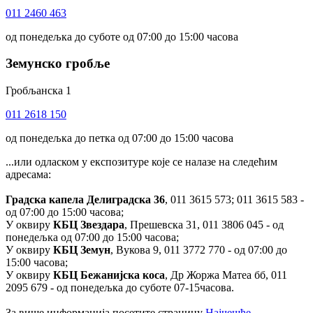
011 2460 463
од понедељка до суботе од 07:00 до 15:00 часова
Земунско гробље
Гробљанска 1
011 2618 150
од понедељка до петка од 07:00 до 15:00 часова
...или одласком у експозитуре које се налазе на следећим
адресама:
Градска капела Делиградска 36
, 011 3615 573; 011 3615 583 -
од 07:00 до 15:00 часова;
У оквиру
КБЦ Звездара
, Прешевска 31, 011 3806 045 - од
понедељка од 07:00 до 15:00 часова;
У оквиру
КБЦ Земун
, Вукова 9, 011 3772 770 - од 07:00 до
15:00 часова;
У оквиру
КБЦ Бежанијска коса
, Др Жоржа Матеа бб, 011
2095 679 - од понедељка до суботе 07-15часова.
За више информација посетите страницу
Најчешће