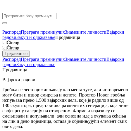
Распоред
Претрага преминулих
Знамените личности
Вајарски
радови
Закуп и одржавање
Продавница
lat
Ćir
eng
lat
Ćir
eng
Пријавите се
Распоред
Претрага преминулих
Знамените личности
Вајарски
радови
Закуп и одржавање
Продавница
Вајарски радови
Гробља се често доживљавају као места туге, али истовремено
могу бити и извор смирења и лепоте. Простор Новог гробља
испуњава преко 1.500 вајарских дела, које је радило више од
130 скулптора, представника различитих генерација, која чине
својеврсну галерију на отвореном. Форме и изрази су се
смењивали и допуњавали, али основна идеја очувања сећања
на лик и дело поједница, остала је обједињујући елемент свих
ових дела.