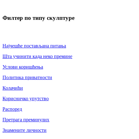
Филтер по типу скулптуре
Најчешће постављана питања
Шта учинити када неко премине
Услови коришћења
Политика приватности
Колачићи
Корисничко упутство
Распоред
Претрага преминулих
Знамените личности