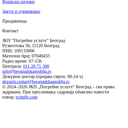
Вајарски радови
Закуп и одржавање
Продавница
Контакт
ЈКП ”Погребне услуге” Београд
Рузвелтова 50, 11120 Београд
ПИБ
: 100133006
Матични број
: 07049455
Радно време
: 07-15h
Централа
:
011 20 71 300
info@beogradskagroblja.rs
Дежурни центар (пријава смрти, 00-24 ч)
dezurni.centar@beogradskagroblja.rs
© 2024–2026 ЈКП „Погребне услуге“ Београд – сва права
задржана. При преузимању садржаја обавезно навести
извор:
ecitulje.com